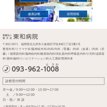
健康診断
採用情報
〒802-0971 福岡県北九州市小倉南区守恒本町1丁目3番1号
整形外科/リウマチ科/脳神経外科/内科/内科（腎臓）/内科（血液）/内科（肝
臓）/
循環器内科/脳神経内科/糖尿病内科/消化器内科/呼吸器内科/小児科/泌尿器
科/
眼科/歯科/リハビリテーション科/人工透析/禁煙外来
診察受付時間
月〜金／9:00〜12:00・13:30〜17:00
土 ／9:00〜12:00
日・祝／ 休 診
＊新患受付／月～金9:00〜11:30・13:30〜16:30