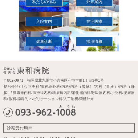
私たちの強み
外来案内
入院案内
在宅医療
健康診断
採用情報
〒802-0971 福岡県北九州市小倉南区守恒本町1丁目3番1号
整形外科/リウマチ科/脳神経外科/内科/内科（腎臓）/内科（血液）/内科（肝
臓）/
循環器内科/脳神経内科/糖尿病内科/消化器内科/呼吸器内科/小児科/泌尿器
科/
眼科/歯科/リハビリテーション科/人工透析/禁煙外来
診察受付時間