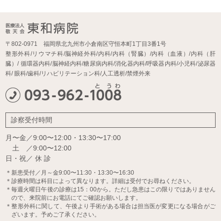
〒802-0971 福岡県北九州市小倉南区守恒本町1丁目3番1号
整形外科/リウマチ科/脳神経外科/内科/内科（腎臓）/内科（血液）/内科（肝
臓）/
循環器内科/脳神経内科/糖尿病内科/消化器内科/呼吸器内科/小児科/泌尿器
科/
眼科/歯科/リハビリテーション科/人工透析/禁煙外来
診察受付時間
月〜金／9:00〜12:00・13:30〜17:00
土 ／9:00〜12:00
日・祝／ 休 診
＊新患受付／月～金9:00〜11:30・13:30〜16:30
＊診療時間は科目によって異なります。詳細は受付でお尋ねください。
＊毎週火曜日午後の診療は15：00から。ただし急患はこの限りではありません
ので、来院前にお電話にてご確認お願いします。
＊整形外科に関して、午後より手術がある場合は担当医が変更になる場合がご
ざいます。予めご了承ください。