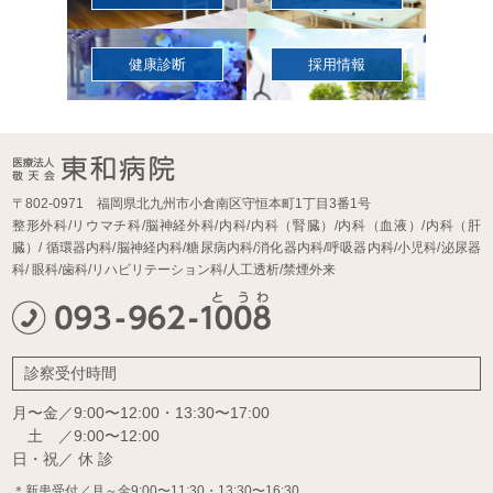
健康診断
採用情報
〒802-0971 福岡県北九州市小倉南区守恒本町1丁目3番1号
整形外科/リウマチ科/脳神経外科/内科/内科（腎臓）/内科（血液）/内科（肝
臓）/
循環器内科/脳神経内科/糖尿病内科/消化器内科/呼吸器内科/小児科/泌尿器
科/
眼科/歯科/リハビリテーション科/人工透析/禁煙外来
診察受付時間
月〜金／9:00〜12:00・13:30〜17:00
土 ／9:00〜12:00
日・祝／ 休 診
＊新患受付／月～金9:00〜11:30・13:30〜16:30