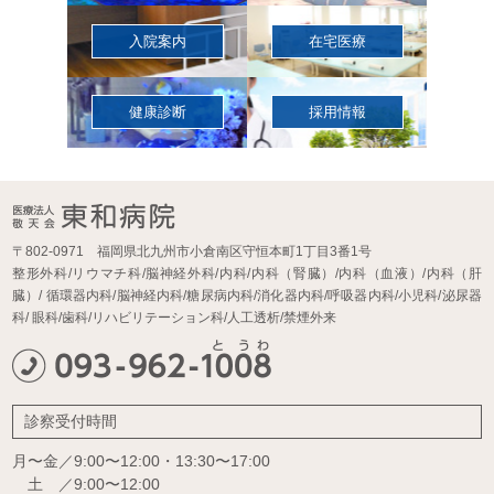
入院案内
在宅医療
健康診断
採用情報
〒802-0971 福岡県北九州市小倉南区守恒本町1丁目3番1号
整形外科/リウマチ科/脳神経外科/内科/内科（腎臓）/内科（血液）/内科（肝
臓）/
循環器内科/脳神経内科/糖尿病内科/消化器内科/呼吸器内科/小児科/泌尿器
科/
眼科/歯科/リハビリテーション科/人工透析/禁煙外来
診察受付時間
月〜金／9:00〜12:00・13:30〜17:00
土 ／9:00〜12:00