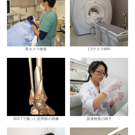
胃カメラ検査
1.5テスラMRI
3DCTで撮った足関節の画像
血液検査の様子